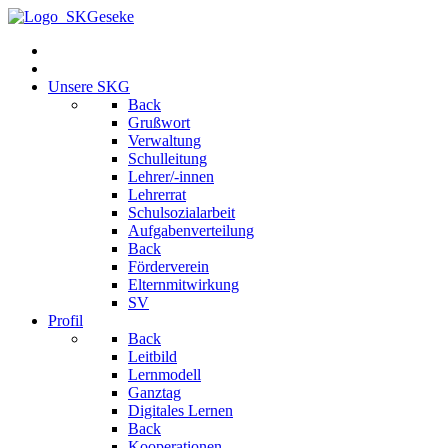
Unsere SKG
Back
Grußwort
Verwaltung
Schulleitung
Lehrer/-innen
Lehrerrat
Schulsozialarbeit
Aufgabenverteilung
Back
Förderverein
Elternmitwirkung
SV
Profil
Back
Leitbild
Lernmodell
Ganztag
Digitales Lernen
Back
Kooperationen