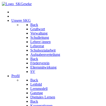
Unsere SKG
Back
Grußwort
Verwaltung
Schulleitung
Lehrer/-innen
Lehrerrat
Schulsozialarbeit
Aufgabenverteilung
Back
Förderverein
Elternmitwirkung
SV
Profil
Back
Leitbild
Lernmodell
Ganztag
Digitales Lernen
Back
Kooperationen