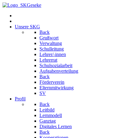
Unsere SKG
Back
Grußwort
Verwaltung
Schulleitung
Lehrer/-innen
Lehrerrat
Schulsozialarbeit
Aufgabenverteilung
Back
Förderverein
Elternmitwirkung
SV
Profil
Back
Leitbild
Lernmodell
Ganztag
Digitales Lernen
Back
Kooperationen